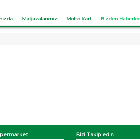
mızda
Mağazalarımız
Molto Kart
Bizden Haberler
üpermarket
Bizi Takip edin