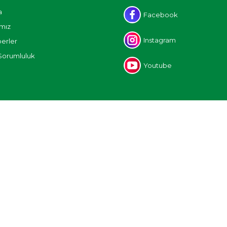
a
Facebook
mız
Instagram
erler
Sorumluluk
Youtube